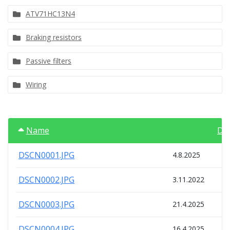
ATV71HC13N4
Braking resistors
Passive filters
Wiring
Name
Da
DSCN0001.JPG
4.8.2025
DSCN0002.JPG
3.11.2022
DSCN0003.JPG
21.4.2025
DSCN0004.JPG
16.4.2025